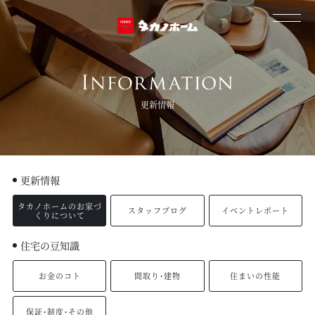
更新情報
更新情報
タカノホームのお家づ
スタッフブログ
イベントレポート
くりについて
住宅の豆知識
お金のコト
間取り・建物
住まいの性能
保証・制度・その他