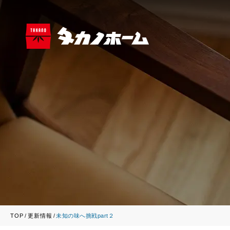
TOP
更新情報
未知の味へ挑戦part２