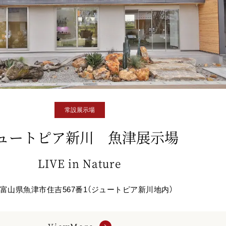
常設展示場
ュートピア新川 魚津展示場
LIVE in Nature
富山県魚津市住吉567番1（ジュートピア新川地内）