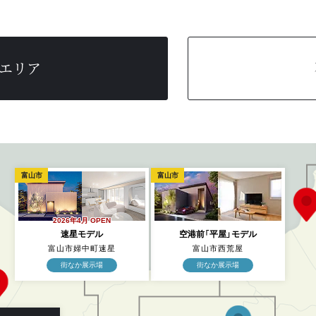
エリア
富山市
富山市
2026年4月 OPEN
速星モデル
空港前「平屋」モデル
富山市婦中町速星
富山市西荒屋
街なか展示場
街なか展示場