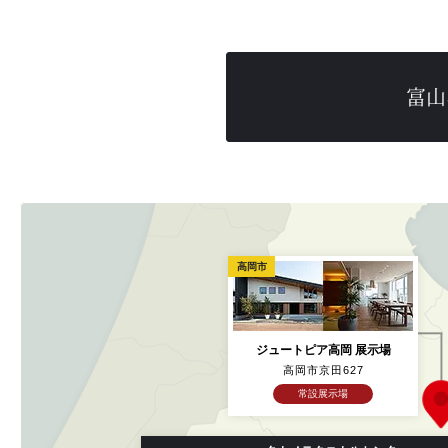
富山
高岡市
ジュートピア高岡 展示場
高岡市京田627
常設展示場