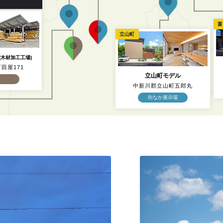
富
立山町
(木材加工工場)
田屋171
立山町モデル
中新川郡立山町五郎丸
街なか展示場