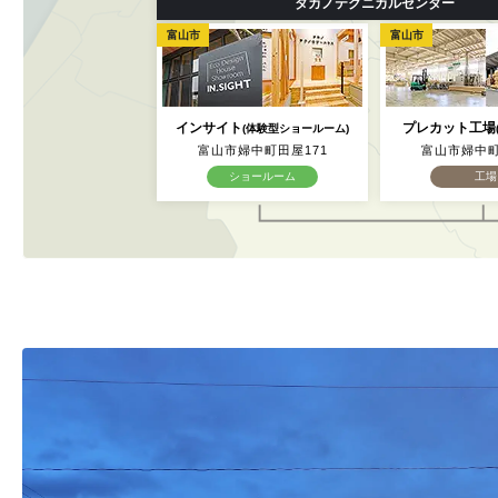
タカノテクニカルセンター
富山市
富山市
インサイト
プレカット工場
(体験型ショールーム)
富山市婦中町田屋171
富山市婦中町
ショールーム
工場