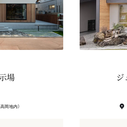
示場
ジ
ア高岡地内）