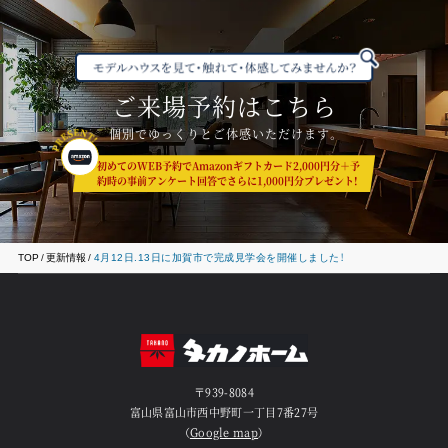
ご来場予約はこちら
個別でゆっくりとご体感いただけます。
初めてのWEB予約でAmazonギフトカード2,000円分＋予
約時の事前アンケート回答でさらに1,000円分プレゼント!
TOP
更新情報
4月12日.13日に加賀市で完成見学会を開催しました！
〒939-8084
富山県富山市西中野町一丁目7番27号
（
Google map
）