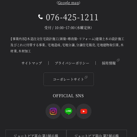
（
Google map
）
076-425-1211
受付 / 10:00~17:00（水曜定休）
【事業内容】木造注文住宅設計施工(新築・増改築・リフォーム)建築土木の設計施工
及びこれに付帯する事業、
宅地造成、宅地分譲、分譲住宅販売、宅地建物取引業、木
材業、木材加工
サイトマップ
プライバシーポリシー
採用情報
コーポレートサイト
OFFICIAL SNS
ジュートピア富山 第1展示場
ジュートピア富山 第2展示場