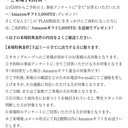
公式HPからご予約の上、事前アンケートに”全て”お答えいただいた方
へ
「Amazonギフト5,000円分」
プレゼント！
そしてなんと！この「PLAN相談会」をきっかけにご成約になった方に
は、ご成約時に
「Amazonギフト5,000円分」を追加でプレゼント！
※以下の来場特典条件の内容をよくご確認ください。
【来場特典条件】下記①～⑥全てに該当する方に限ります。
①タカノグループへのご来場が初めてのお客様のみ対象となります。
②予約時の事前アンケートに、全てご回答いただける方が対象となりま
す（未回答だった場合、Amazonギフト進呈の対象外です）
③ご予約後、来場日の確認などのためお電話やe-mailにてご連絡を差し
上げますが、その連絡に対応いただける方が対象となります。
④ご夫婦、またはご家族でご来場の方が対象となります。
⑤石川県にて前向きにお家づくりを検討されていると、弊社スタッフが
判断した方が対象となります。
⑥来場時のアンケートにご回答いただける方が対象となります。
※ご来場後、eメール形式にて約2週間以内にAmazonギフトをお送りい
たします。