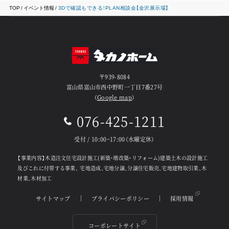
TOP
イベント情報
3Dで確認もできる！PLAN相談会【金沢展示場】
〒939-8084
富山県富山市西中野町一丁目7番27号
（
Google map
）
076-425-1211
受付 / 10:00~17:00（水曜定休）
【事業内容】木造注文住宅設計施工(新築・増改築・リフォーム)建築土木の設計施工
及びこれに付帯する事業、
宅地造成、宅地分譲、分譲住宅販売、宅地建物取引業、木
材業、木材加工
サイトマップ
プライバシーポリシー
採用情報
コーポレートサイト